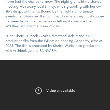
never had the chance to know. The night grants him a chance
meeting with weary local Shirley, who’s grappling with her own
life’s disappointments. Bound by the night’s unfortunate
events, he follows her through the city where they must choose
between facing their anxieties or letting it consume them.
Will they last until the break of day?
“Until Then” is Jacob Alcala’s directorial debut and his
graduation film from the Willem de Kooning Academy, class of
2023. The film is produced by Sibrich Wijnia in co-production
with Archipelago and BNNVARA.