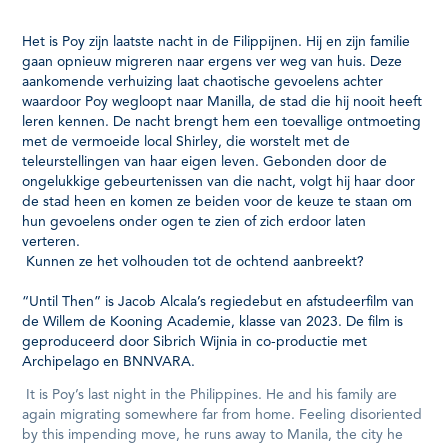
Het is Poy zijn laatste nacht in de Filippijnen. Hij en zijn familie
gaan opnieuw migreren naar ergens ver weg van huis. Deze
aankomende verhuizing laat chaotische gevoelens achter
waardoor Poy wegloopt naar Manilla, de stad die hij nooit heeft
leren kennen. De nacht brengt hem een toevallige ontmoeting
met de vermoeide local Shirley, die worstelt met de
teleurstellingen van haar eigen leven. Gebonden door de
ongelukkige gebeurtenissen van die nacht, volgt hij haar door
de stad heen en komen ze beiden voor de keuze te staan om
hun gevoelens onder ogen te zien of zich erdoor laten
verteren.
Kunnen ze het volhouden tot de ochtend aanbreekt?
“Until Then” is Jacob Alcala’s regiedebut en afstudeerfilm van
de Willem de Kooning Academie, klasse van 2023. De film is
geproduceerd door Sibrich Wijnia in co-productie met
Archipelago en BNNVARA.
It is Poy’s last night in the Philippines. He and his family are
again migrating somewhere far from home. Feeling disoriented
by this impending move, he runs away to Manila, the city he