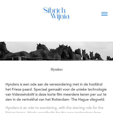
Hynders
Hynders is een ode aan de verwondering met in de hoofdrol
het Friese paard. Speciaal gemaakt voor de unieke technologie
van VideowindoW is deze korte film meerdere keren per uur te
zien in de vertrekhal van het Rotterdam- The Hague vliegveld.
Hynders is an ode to wondering, with the starring role for the
Frisian horse. Made specifically for the new technology from